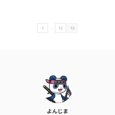
1
…
12
13
よんじま