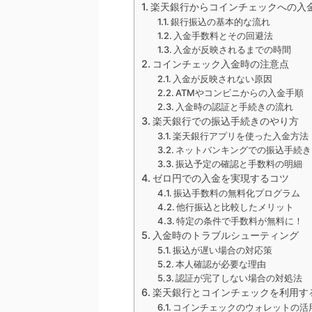
楽天銀行からコインチェックへの入
銀行振込の基本的な流れ
入金手数料とその回避法
入金が反映されるまでの時間
コインチェック入金時の注意点
入金が反映されない原因
ATMやコンビニからの入金手順
入金時の認証と手続きの流れ
楽天銀行での振込手続きのやり方
楽天銀行アプリを使った入金方法
ネットバンキングでの振込手続き
振込予定の確認と手数料の明細
ゼロ円での入金を実現するコツ
振込手数料の無料化プログラム
他行振込と比較したメリット
特定の条件で手数料が無料に！
入金時のトラブルシューティング
振込が遅い場合の対応策
本人確認が必要な理由
認証が完了しない場合の対処法
楽天銀行とコインチェックを利用す
コインチェックのウォレットの活