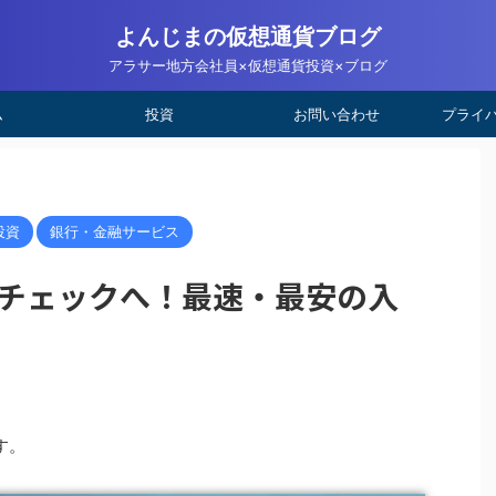
よんじまの仮想通貨ブログ
アラサー地方会社員×仮想通貨投資×ブログ
ム
投資
お問い合わせ
プライ
投資
銀行・金融サービス
チェックへ！最速・最安の入
す。