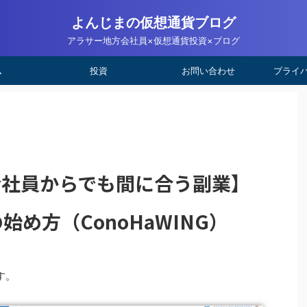
よんじまの仮想通貨ブログ
アラサー地方会社員×仮想通貨投資×ブログ
ム
投資
お問い合わせ
プライ
会社員からでも間に合う副業】
の始め方（ConoHaWING）
す。