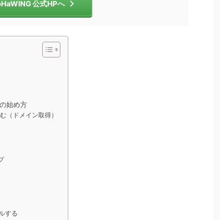
oHaWING 公式HPへ
ログの始め方
し込む（ドメイン取得）
プ
ールする