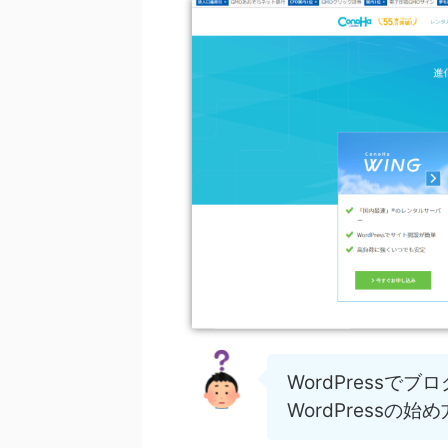
WordPressで
WordPress