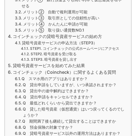
せる
メリット② 自動で複利運用が可能
メリット③ 取引所としての信頼性が高い
メリット④ かんたんに申請が可能
メリット⑤ 取り扱い通貨数NO.1
コインチェックの貸暗号資産サービスの始め方
貸暗号資産サービスの申込方法（STEP3）
STEP1. コインチェックの公式ホームページにアクセス
STEP2. 暗号資産を受け取る
STEP3. 暗号資産を貸し出す
貸暗号資産サービスを始めてみた結果
コインチェック（Coincheck）に関するよくある質問
Q スマホ用のアプリはありますか？
Q 貸出申請をしていますが、いつ承認されますか？
Q 貸出中の途中解約はできますか？
Q 貸出申請をキャンセルできますか？
Q 最低どれくらいから貸出できますか？
Q 貸した暗号資産（仮想通貨）はいつ戻ってくるのでし
ょうか？
Q 期間満了後も継続して貸出することはできますか
Q 預金保険の対象ですか？
Q 貸暗号資産サービス以外の運用方法はありますか？